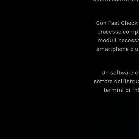
Con Fast Check I
processo compl
moduli necessar
smartphone o un
Un software c
settore dell'istr
termini di in